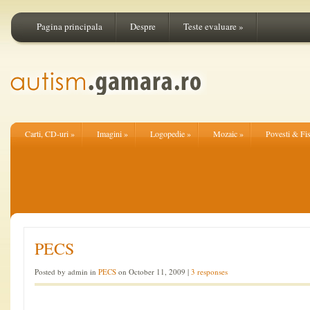
Pagina principala
Despre
Teste evaluare
»
Carti, CD-uri
»
Imagini
»
Logopedie
»
Mozaic
»
Povesti & Fi
PECS
Posted by admin in
PECS
on October 11, 2009 |
3 responses