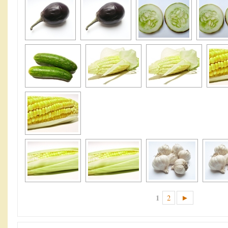
1
2
►