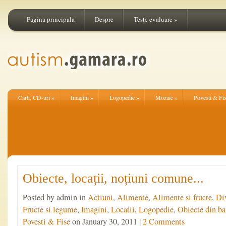
Pagina principala
Despre
Teste evaluare
»
Carti, CD-uri
»
Imagini
»
Logopedie
»
Mozaic
»
Povesti & Fi
Obiecte, locații, noțiuni comune...
Posted by admin in
Actiuni
,
Alimente
,
Alimente si fructe
,
Di
Fructe si legume
,
Imagini
,
Locatii
,
Logopedie
,
Obiecte din ba
Povesti & Fise
on January 30, 2011 |
2 Comments