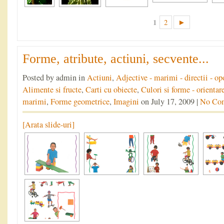
1
2
►
Forme, atribute, actiuni, secvente...
Posted by admin in
Actiuni
,
Adjective - marimi - directii - op
Alimente si fructe
,
Carti cu obiecte
,
Culori si forme - orientare 
marimi
,
Forme geometrice
,
Imagini
on July 17, 2009 |
No Co
[Arata slide-uri]