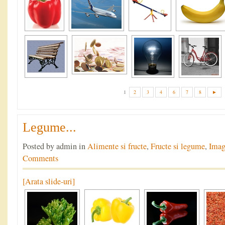
1
2
3
4
6
7
8
►
Legume...
Posted by admin in
Alimente si fructe
,
Fructe si legume
,
Imag
Comments
[Arata slide-uri]