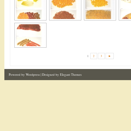
1
2
3
►
Powered by
Wordpress
| Designed by
Elegant Themes