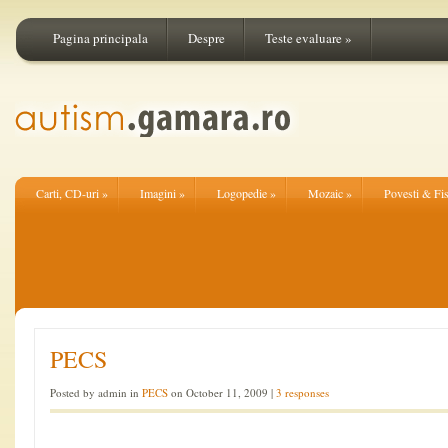
Pagina principala
Despre
Teste evaluare
»
Carti, CD-uri
»
Imagini
»
Logopedie
»
Mozaic
»
Povesti & Fi
PECS
Posted by admin in
PECS
on October 11, 2009 |
3 responses