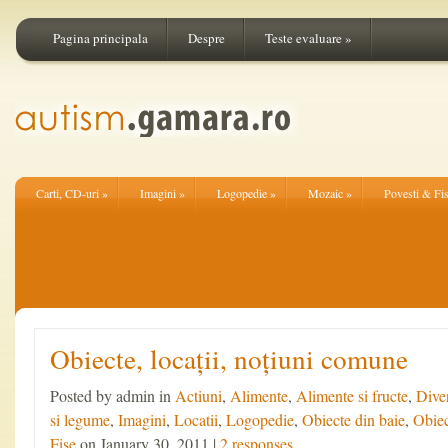
Pagina principala
Despre
Teste evaluare
»
Carti, CD-uri
»
Imagini
»
Logopedie
»
Mozaic
»
Povesti & Fi
Obiecte, locații, noțiuni comune
Posted by admin in
Actiuni
,
Alimente
,
Alimente si fructe
,
Dive
si legume
,
Imagini
,
Locatii
,
Logopedie
,
Obiecte din baie
,
Obiec
Fise
on January 30, 2011 |
2 responses