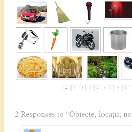
5
◄
1
2
3
4
6
7
8
2 Responses to “Obiecte, locații, n