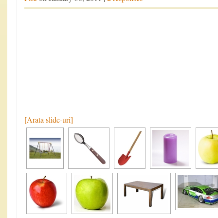
[Arata slide-uri]