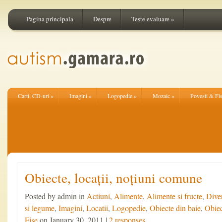
Pagina principala
Despre
Teste evaluare
»
Carti, CD-uri
»
Imagini
»
Logopedie
»
Mozaic
»
Povesti & Fi
Obiecte, locații, noțiuni comune
Posted by admin in
Actiuni
,
Alimente
,
Alimente si fructe
,
Dive
si legume
,
Imagini
,
Locatii
,
Logopedie
,
Obiecte din baie
,
Obiec
Fise
on January 30, 2011 |
2 responses