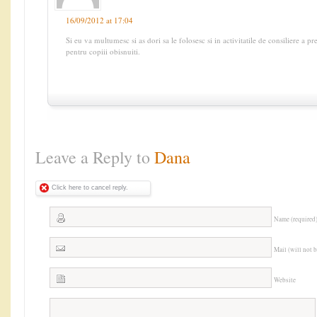
16/09/2012 at 17:04
Si eu va multumesc si as dori sa le folosesc si in activitatile de consiliere a pre
pentru copiii obisnuiti.
Leave a Reply to
Dana
Click here to cancel reply.
Name (required
Mail (will not 
Website