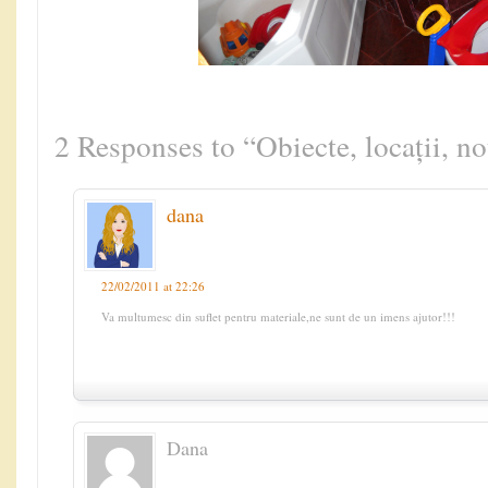
2 Responses to “Obiecte, locații, n
dana
22/02/2011 at 22:26
Va multumesc din suflet pentru materiale,ne sunt de un imens ajutor!!!
Dana