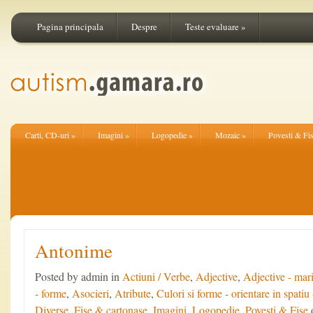
Pagina principala
Despre
Teste evaluare
»
Carti, CD-uri
»
Imagini
»
Logopedie
»
Mozaic
»
Povesti & Fi
Antonime
Posted by admin in
Actiuni / Verbe
,
Adjective
,
Adjective - marim
- forme
,
Asocieri
,
Atribute
,
Culori si forme - orientare in spatiu 
Diverse
,
Fise & cartonase
,
Imagini
,
Logopedie
,
Povesti & Fise