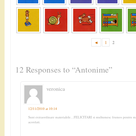
2
◄
1
12 Responses to “Antonime”
veronica
12/11/2010 at 10:14
Sunt extraordinare materialele…FELICITARI si multumesc frumos pentru mare
acordati.