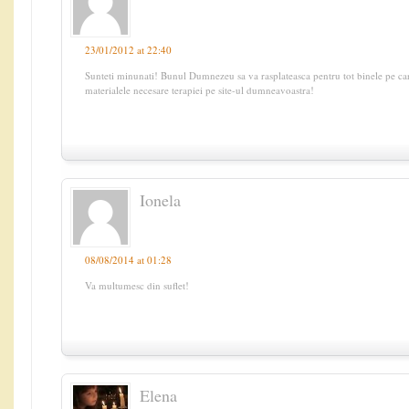
23/01/2012 at 22:40
Sunteti minunati! Bunul Dumnezeu sa va rasplateasca pentru tot binele pe car
materialele necesare terapiei pe site-ul dumneavoastra!
Ionela
08/08/2014 at 01:28
Va multumesc din suflet!
Elena