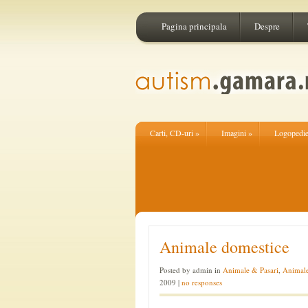
Pagina principala
Despre
Carti, CD-uri
»
Imagini
»
Logopedi
Animale domestice
Posted by admin in
Animale & Pasari
,
Animale
2009 |
no responses