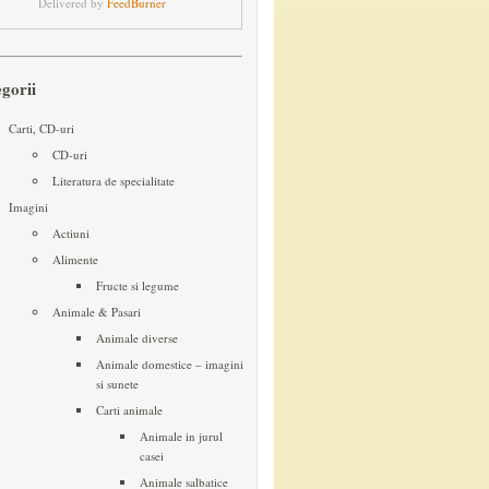
Delivered by
FeedBurner
egorii
Carti, CD-uri
CD-uri
Literatura de specialitate
Imagini
Actiuni
Alimente
Fructe si legume
Animale & Pasari
Animale diverse
Animale domestice – imagini
si sunete
Carti animale
Animale in jurul
casei
Animale salbatice