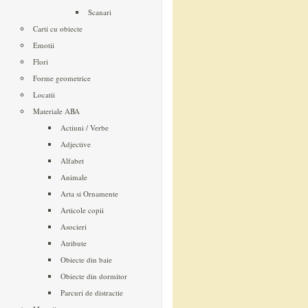
Scanari
Carti cu obiecte
Emotii
Flori
Forme geometrice
Locatii
Materiale ABA
Actiuni / Verbe
Adjective
Alfabet
Animale
Arta si Ornamente
Articole copii
Asocieri
Atribute
Obiecte din baie
Obiecte din dormitor
Parcuri de distractie