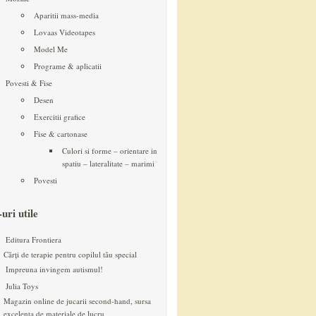
Aparitii mass-media
Lovaas Videotapes
Model Me
Programe & aplicatii
Povesti & Fise
Desen
Exercitii grafice
Fise & cartonase
Culori si forme – orientare in
spatiu – lateralitate – marimi
Povesti
-uri utile
Editura Frontiera
Cărți de terapie pentru copilul tău special
Impreuna invingem autismul!
Julia Toys
Magazin online de jucarii second-hand, sursa
excelenta de materiale de lucru