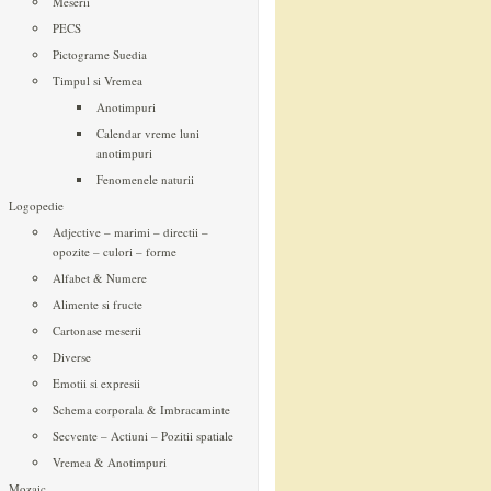
Meserii
PECS
Pictograme Suedia
Timpul si Vremea
Anotimpuri
Calendar vreme luni
anotimpuri
Fenomenele naturii
Logopedie
Adjective – marimi – directii –
opozite – culori – forme
Alfabet & Numere
Alimente si fructe
Cartonase meserii
Diverse
Emotii si expresii
Schema corporala & Imbracaminte
Secvente – Actiuni – Pozitii spatiale
Vremea & Anotimpuri
Mozaic