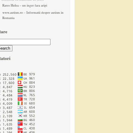
Rares Hulea – un inger fara aripi
www.autism.ro – Informatii despre autism in
Romania
tare
tatori