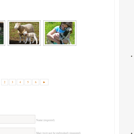
2
3
4
5
6
►
Name (required)
Mail (will not be published) (required)