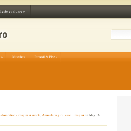
Teste evaluare
»
e
»
Mozaic
»
Povesti & Fise
»
 domestice - imagini si sunete
,
Animale in jurul casei
,
Imagini
on May 16,